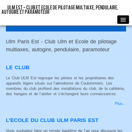
ULM Est - Club et Ecole de pilotage multiaxe, pendulaire,
autogire et paramoteur
Accueil
Le Club
Ulm Paris Est - Club Ulm et Ecole de pilotage
multiaxes, autogire, pendulaire, paramoteur
L’Ecole
L’Aérodrome
LE CLUB
Liens
Infos
Le Club ULM Est regroupe les pilotes et les propriétaires des
appareils légers situés sur l’aérodrome de Coulommiers. Les
Contact
membres du club profitent des installations du club, de la cafétéria,
des hangars et de l’atelier et s’échangent leurs connaissances.
Plus...
L’ECOLE DU CLUB ULM PARIS EST
Vous souhaitez faire un simple baptême de l’air pour découvrir les